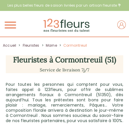
Les plus belles fleurs de saison livrées par un artisan fleuriste 💐
Menu
Accueil
>
Fleuristes
>
Marne
>
Cormontreuil
Fleuristes à Cormontreuil (51)
Service de livraison 7j/7
Pour toutes les personnes qui comptent pour vous,
faites appel à 123fleurs, pour offrir de sublimes
arrangements floraux à Cormontreuil (51350), dès
aujourd’hui. Tous les prétextes sont bons pour faire
plaisir : mariage, remerciements, Pâques… Votre
composition florale arrivera à destination le jour-même
à Cormontreuil . Nous sommes soucieux du savoir-faire
de nos fleuristes partenaires, pour vous satisfaire à 100%.