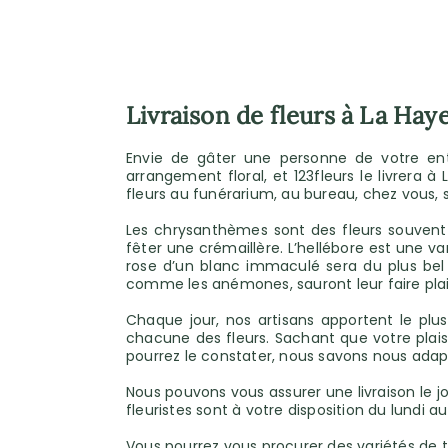
Livraison de fleurs à La Hay
Envie de gâter une personne de votre ent
arrangement floral, et 123fleurs le livrer
fleurs au funérarium, au bureau, chez vous,
Les chrysanthèmes sont des fleurs souvent c
fêter une crémaillère. L’hellébore est une var
rose d’un blanc immaculé sera du plus bel e
comme les anémones, sauront leur faire plaisir
Chaque jour, nos artisans apportent le plus
chacune des fleurs. Sachant que votre plais
pourrez le constater, nous savons nous adap
Nous pouvons vous assurer une livraison le
fleuristes sont à votre disposition du lund
Vous pourrez vous procurer des variétés de to