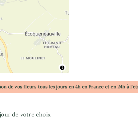
son de vos fleurs tous les jours en 4h
en France
et en 24h à l'é
 jour de votre choix