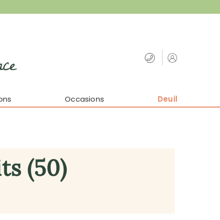
nce
ons
Occasions
Deuil
ts (50)