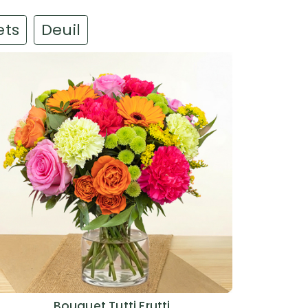
ets
Deuil
Bouquet Tutti Frutti