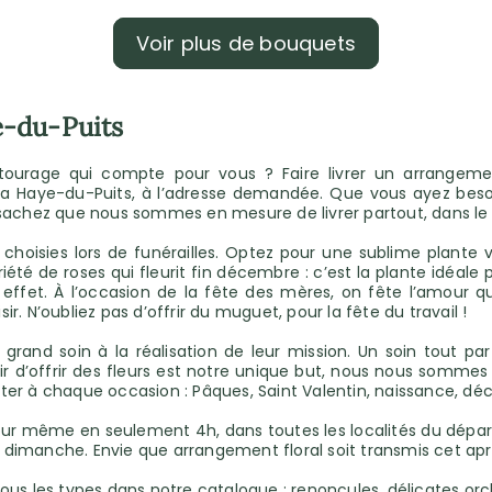
Voir plus de bouquets
e-du-Puits
ourage qui compte pour vous ? Faire livrer un arrangemen
a à La Haye-du-Puits, à l’adresse demandée. Que vous ayez be
 sachez que nous sommes en mesure de livrer partout, dans le 
hoisies lors de funérailles. Optez pour une sublime plante ve
iété de roses qui fleurit fin décembre : c’est la plante idéale p
ffet. À l’occasion de la fête des mères, on fête l’amour que 
. N’oubliez pas d’offrir du muguet, pour la fête du travail !
 grand soin à la réalisation de leur mission. Un soin tout pa
ir d’offrir des fleurs est notre unique but, nous nous somme
ter à chaque occasion : Pâques, Saint Valentin, naissance, dé
 jour même en seulement 4h, dans toutes les localités du dép
i au dimanche. Envie que arrangement floral soit transmis cet 
us les types dans notre catalogue : renoncules, délicates orchi