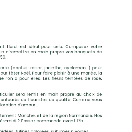
t floral est idéal pour cela. Composez votre
soin d’remettre en main propre vos bouquets de
50.
rte (cactus, rosier, jacinthe, cyclamen...) pour
our fêter Noël. Pour faire plaisir à une mariée, la
l’on a pour elles. Les fleurs teintées de rose,
rticulier sera remis en main propre au choix de
s entourés de fleuristes de qualité. Comme vous
claration d'amour…
artement Manche, et de la région Normandie. Nos
après-midi ? Passez commande avant 17h.
dées, tulipes colorées, sublimes pivoines...