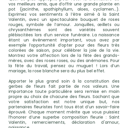
vos meilleurs amis, que d’offrir une grande plante en
pot (jacinthe, spathiphyllum, aloes, cyclamen…).
Exprimez vos sentiments à l’être aimé à la Saint
Valentin, avec un spectaculaire bouquet de roses
rouges, symbole de l’amour. Jonquilles, œillets ou
chrysanthèmes sont des variétés souvent
plébiscitées lors d’un service funéraire. La naissance
étant un événement important, vous avez par
exemple l’opportunité d’opter pour des fleurs très
colorées de saison, pour célébrer la joie de la vie.
Montrez votre affection lors de la fête des grands-
mères, avec des roses roses, ou des anémones. Pour
la fête du travail, pensez au muguet ! Lors d’un
mariage, la rose blanche sera du plus bel effet.
Apporter le plus grand soin à la constitution des
gerbes de fleurs fait partie de nos valeurs. Une
importance toute particulière sera remise en main
propre au choix de chacune des fleurs. Sachant que
votre satisfaction est notre unique but, nos
partenaires fleuristes font tous état d’un savoir-faire
éprouvé. Chaque moment mérite que vous puissiez
l’honorer d’une superbe composition fleurie : Saint
Valentin, remerciements, déclaration d'amour,
naissance…