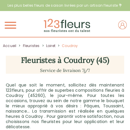
Les plus belles fleurs de saison livrées par un artisan fleuriste 💐
Menu
Accueil
>
Fleuristes
>
Loiret
>
Coudroy
Fleuristes à Coudroy (45)
Service de livraison 7j/7
Quel que soit le moment, sollicitez dès maintenant
123fleurs, pour offrir de superbes compositions fleuries à
Coudroy (45260), le jour-même. Pour toutes les
occasions, trouvez au sein de notre gamme le bouquet
le mieux approprié à vos désirs : Pâques, Toussaint,
naissance… La transmission est réalisée en quelques
heures à Coudroy . Pour garantir votre satisfaction, nous
choisissons nos fleuristes pour leur application et leur
délicatesse.