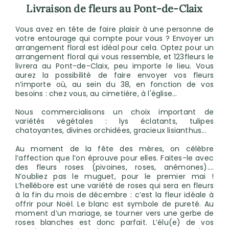
Livraison de fleurs au Pont-de-Claix
Vous avez en tête de faire plaisir à une personne de
votre entourage qui compte pour vous ? Envoyer un
arrangement floral est idéal pour cela. Optez pour un
arrangement floral qui vous ressemble, et 123fleurs le
livrera au Pont-de-Claix, peu importe le lieu. Vous
aurez la possibilité de faire envoyer vos fleurs
n’importe où, au sein du 38, en fonction de vos
besoins : chez vous, au cimetière, à l'église...
Nous commercialisons un choix important de
variétés végétales : lys éclatants, tulipes
chatoyantes, divines orchidées, gracieux lisianthus...
Au moment de la fête des mères, on célèbre
l’affection que l’on éprouve pour elles. Faites-le avec
des fleurs roses (pivoines, roses, anémones)….
N’oubliez pas le muguet, pour le premier mai !
L’hellébore est une variété de roses qui sera en fleurs
à la fin du mois de décembre : c’est la fleur idéale à
offrir pour Noël. Le blanc est symbole de pureté. Au
moment d’un mariage, se tourner vers une gerbe de
roses blanches est donc parfait. L’élu(e) de vos