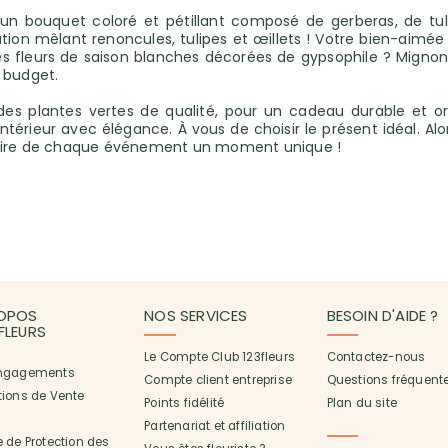
 un bouquet coloré et pétillant composé de gerberas, de tul
tion mêlant renoncules, tulipes et œillets ! Votre bien-aimée v
fleurs de saison blanches décorées de gypsophile ? Mignon, c
 budget.
 plantes vertes de qualité, pour un cadeau durable et orig
ntérieur avec élégance. À vous de choisir le présent idéal. Alors
faire de chaque événement un moment unique !
OPOS
NOS SERVICES
BESOIN D'AIDE ?
3FLEURS
Le Compte Club 123fleurs
Contactez-nous
ngagements
Compte client entreprise
Questions fréquent
tions de Vente
Points fidélité
Plan du site
Partenariat et affiliation
 de Protection des