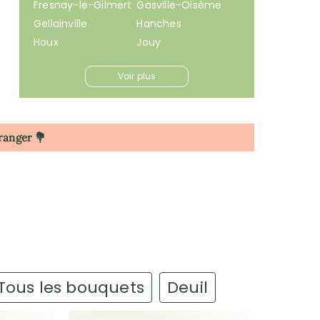
Fresnay-le-Gilmert
Gasville-Oisème
Gellainville
Hanches
Houx
Jouy
Voir plus
tranger 💐
Tous les bouquets
Deuil