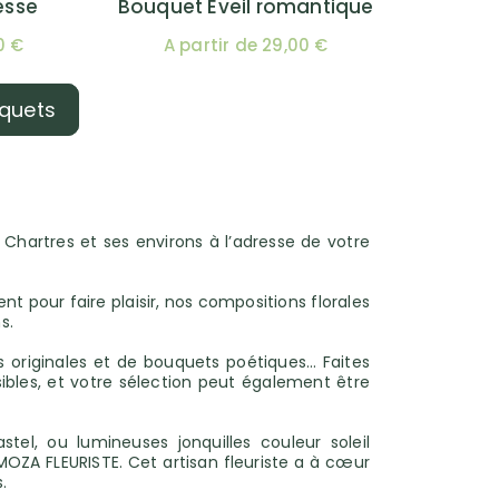
esse
Bouquet Eveil romantique
0 €
A partir de 29,00 €
uquets
s Chartres et ses environs à l’adresse de votre
t pour faire plaisir, nos compositions florales
s.
s originales et de bouquets poétiques… Faites
sibles, et votre sélection peut également être
el, ou lumineuses jonquilles couleur soleil
OZA FLEURISTE. Cet artisan fleuriste a à cœur
.