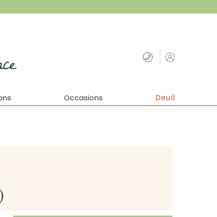
nce
ons
Occasions
Deuil
)