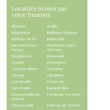
Localités livrées par
votre fleuriste
Allonnes
Amilly
Baigneaux
Bailleau-l'Évêque
Bailleau-le-Pin
Barjouville
Berchères-les-
Berchères-Saint-
Pierres
Germain
Bouglainval
Briconville
Challet
Champhol
Chartainvilliers
Chartres
Cintray
Clévilliers
Coltainville
Corancez
Dammarie
Épeautrolles
Ermenonville-la-
Fontenay-sur-Eure
Grande
Francourville
Fresnay-le-Comte