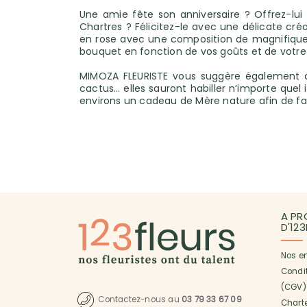
Une amie fête son anniversaire ? Offrez-lui
Chartres ? Félicitez-le avec une délicate créa
en rose avec une composition de magnifiques 
bouquet en fonction de vos goûts et de votre
MIMOZA FLEURISTE vous suggère également des
cactus… elles sauront habiller n’importe quel i
environs un cadeau de Mère nature afin de 
A PR
D'12
Nos e
Condi
(CGV)
Contactez-nous au
03 79 33 67 09
Charte