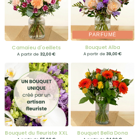
PARFUMÉ
Bouquet Alba
Camaïeu d'oeillets
A partir de
39,00 €
A partir de
32,00 €
Bouquet du fleuriste XXL
Bouquet Bella Dona