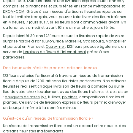
Depuis 1999, 123fleurs assure une livraison express toute l'année, y
compris les dimanches et jours fériés en France métropolitaine et
DROM-COM
. Grâce à son réseau d'artisans fleuristes répartis sur
tout le territoire français, vous pouvez faire livrer des fleurs fraîches
en 4 heures, 7 jours sur 7, si les fleurs sont commandées avant 17h
du lundi au samedi et avant 10h le dimanche et jours fériés.
Depuis bientôt 30 ans 123fleurs assure la livraison rapide de votre
surprise florale à
Paris
,
Lyon
,
Nice
,
Marseille
,
Strasbourg
,
Montpellier
et partout en France et
Outre-mer
. 123fleurs propose également un
service de
livraison de fleurs à l'international
grâce à ses
partenaires.
Des bouquets réalisés par des artisans locaux
123fleurs valorise l'artisanat à travers un réseau de transmission
florale de plus de 1200 artisans fleuristes partenaires. Nos artisans
fleuristes réalisent chaque livraison de fleurs à domicile ou sur le
lieu de votre choix localement avec des fleurs fraîches et de saison
:
bouquets de roses
,
lys
, tulipes,
pivoines
, compositions florales et
plantes. Ce service de livraison express de fleurs permet d'envoyer
un bouquet même à la dernière minute.
Qu'est-ce qu'un réseau de transmission florale ?
Un réseau de transmission florale est un accord entre nous et des
artisans fleuristes indépendants.