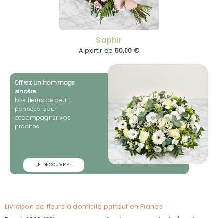
Saphir
A partir de
50,00 €
Offrez un hommage
sincère.
Nos fleurs de deuil,
pensées pour
accompagner vos
proches.
JE DÉCOUVRE !
Livraison de fleurs à domicile partout en France