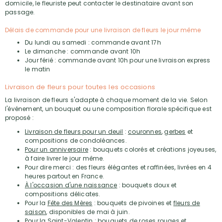
domicile, le fleuriste peut contacter le destinataire avant son
passage.
Délais de commande pour une livraison de fleurs le jour même
Du lundi au samedi : commande avant 17h
Le dimanche : commande avant 10h
Jour férié : commande avant 10h pour une livraison express
le matin
Livraison de fleurs pour toutes les occasions
La livraison de fleurs s'adapte à chaque moment de la vie. Selon
l'événement, un bouquet ou une composition florale spécifique est
proposé :
Livraison de fleurs pour un deuil
:
couronnes
,
gerbes
et
compositions de condoléances.
Pour un anniversaire
: bouquets colorés et créations joyeuses,
à faire livrer le jour même.
Pour dire merci : des fleurs élégantes et raffinées, livrées en 4
heures partout en France.
À l'occasion d'une naissance
: bouquets doux et
compositions délicates.
Pour la
Fête des Mères
: bouquets de pivoines et
fleurs de
saison
, disponibles de mai à juin.
Pour la
Saint-Valentin
:
bouquets de roses rouges
et