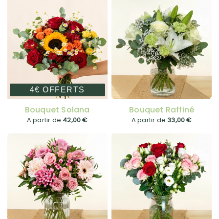
4€ OFFERTS
Bouquet Solana
Bouquet Raffiné
A partir de
42,00 €
A partir de
33,00 €