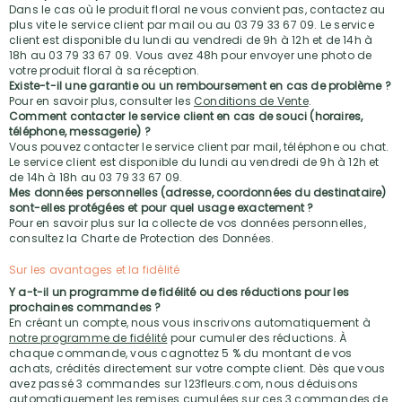
Dans le cas où le produit floral ne vous convient pas, contactez au
plus vite le service client par mail ou au 03 79 33 67 09. Le service
client est disponible du lundi au vendredi de 9h à 12h et de 14h à
18h au 03 79 33 67 09. Vous avez 48h pour envoyer une photo de
votre produit floral à sa réception.
Existe-t-il une garantie ou un remboursement en cas de problème ?
Pour en savoir plus, consulter les
Conditions de Vente
.
Comment contacter le service client en cas de souci (horaires,
téléphone, messagerie) ?
Vous pouvez contacter le service client par mail, téléphone ou chat.
Le service client est disponible du lundi au vendredi de 9h à 12h et
de 14h à 18h au 03 79 33 67 09.
Mes données personnelles (adresse, coordonnées du destinataire)
sont-elles protégées et pour quel usage exactement ?
Pour en savoir plus sur la collecte de vos données personnelles,
consultez la Charte de Protection des Données.
Sur les avantages et la fidélité
Y a-t-il un programme de fidélité ou des réductions pour les
prochaines commandes ?
En créant un compte, nous vous inscrivons automatiquement à
notre programme de fidélité
pour cumuler des réductions. À
chaque commande, vous cagnottez 5 % du montant de vos
achats, crédités directement sur votre compte client. Dès que vous
avez passé 3 commandes sur 123fleurs.com, nous déduisons
automatiquement les remises cumulées sur ces 3 commandes de