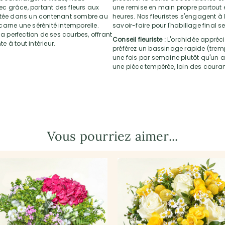
vec grâce, portant des fleurs aux
une remise en main propre partout e
entée dans un contenant sombre au
heures. Nos fleuristes s'engagent à 
ncarne une sérénité intemporelle.
savoir-faire pour l'habillage final s
la perfection de ses courbes, offrant
Conseil fleuriste :
L'orchidée apprécie 
 à tout intérieur.
préférez un bassinage rapide (tremp
une fois par semaine plutôt qu'un 
une pièce tempérée, loin des courant
Vous pourriez aimer...