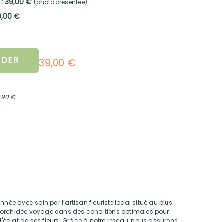
 : 39,00 €
(photo présentée)
9,00 €
DER
39,00 €
2,90 €
nnée avec soin par l’artisan fleuriste local situé au plus
tre orchidée voyage dans des conditions optimales pour
 l'éclat de ses fleurs. Grâce à notre réseau, nous assurons