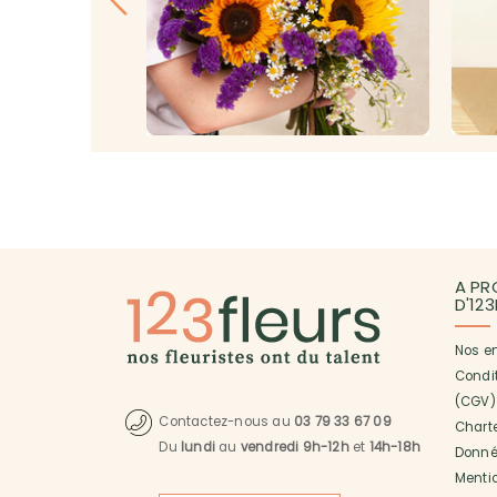
A PR
D'12
Nos e
Condi
(CGV)
Contactez-nous au
03 79 33 67 09
Charte
Du
lundi
au
vendredi 9h-12h
et
14h-18h
Donné
Menti