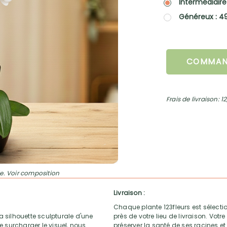
Intermédiaire
Généreux : 4
COMMAN
Frais de livraison: 1
e. Voir composition
Livraison :
Chaque plante 123fleurs est sélectio
 la silhouette sculpturale d'une
près de votre lieu de livraison. Vo
 surcharger le visuel, nous
préserver la santé de ses racines et