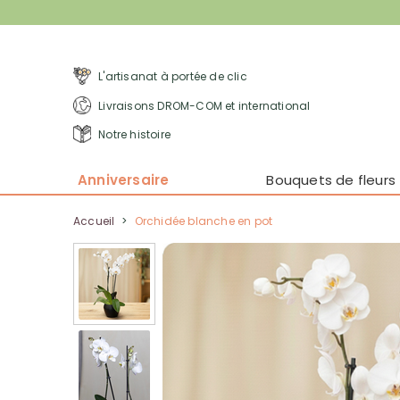
L'artisanat à portée de clic
Livraisons DROM-COM et international
Notre histoire
Anniversaire
Bouquets de fleurs
Accueil
>
Orchidée blanche en pot