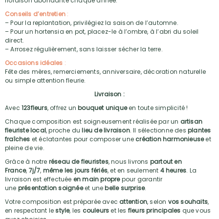
floraison abondante chaque année.
Conseils d’entretien
:
– Pour la replantation, privilégiez la saison de l’automne.
– Pour un hortensia en pot, placez-le à l’ombre, à l’abri du soleil
direct.
– Arrosez régulièrement, sans laisser sécher la terre.
Occasions idéales
:
Fête des mères, remerciements, anniversaire, décoration naturelle
ou simple attention fleurie.
Livraison :
Avec
123fleurs
, offrez un
bouquet unique
en toute simplicité !
Chaque composition est soigneusement réalisée par un
artisan
fleuriste local
, proche du
lieu de livraison
. Il sélectionne des
plantes
fraîches
et éclatantes pour composer une
création harmonieuse
et
pleine de vie.
Grâce à notre
réseau de fleuristes
, nous livrons
partout en
France
,
7j/7
,
même les jours fériés
, et en seulement
4 heures
. La
livraison est effectuée
en main propre
pour garantir
une
présentation soignée
et une
belle surprise
.
Votre composition est préparée avec
attention
, selon
vos souhaits
,
en respectant le
style
, les
couleurs
et les
fleurs principales
que vous