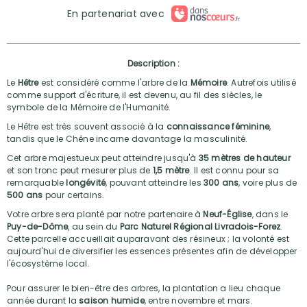
En partenariat avec
Description :
Le
Hêtre
est considéré comme l'arbre de la
Mémoire
. Autrefois utilisé
comme support d'écriture, il est devenu, au fil des siècles, le
symbole de la Mémoire de l'Humanité.
Le Hêtre est très souvent associé à la
connaissance féminine
,
tandis que le Chêne incarne davantage la masculinité.
Cet arbre majestueux peut atteindre jusqu'à
35 mètres de hauteur
et son tronc peut mesurer plus de
1,5 mètre
. Il est connu pour sa
remarquable
longévité
, pouvant atteindre les
300 ans
, voire plus de
500 ans
pour certains.
Votre arbre sera planté par notre partenaire à
Neuf-Église
, dans le
Puy-de-Dôme
, au sein du
Parc Naturel Régional Livradois-Forez
.
Cette parcelle accueillait auparavant des résineux ; la volonté est
aujourd'hui de diversifier les essences présentes afin de développer
l'écosystème local.
Pour assurer le bien-être des arbres, la plantation a lieu chaque
année durant la
saison humide
, entre novembre et mars.