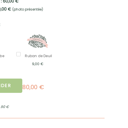
 : 60,00 €
0,00 €
(photo présentée)
:
mbe
Ruban de Deuil
9,00 €
DER
80,00 €
2,90 €