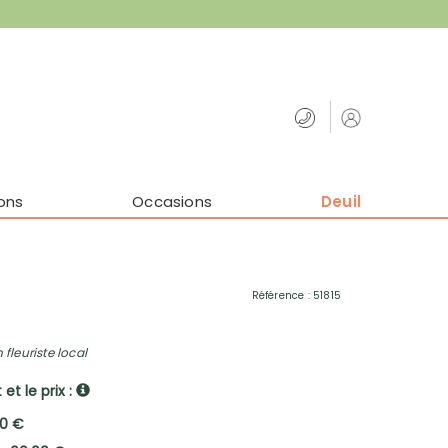
ons
Occasions
Deuil
Référence : 51815
 fleuriste local
et le prix :
00 €