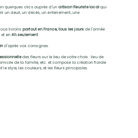
n quelques clics auprès d'un
artisan fleuriste local
qui
ir un deuil, un décès, un enterrement, une
nous livrons
partout en France, tous les jours
de l'année
 et en
4h seulement
.
oin
d'après vos consignes.
fessionnelle
des fleurs sur le lieu de votre choix : lieu de
micile de la famille, etc. et compose la création florale
e style, les couleurs, et les fleurs principales.