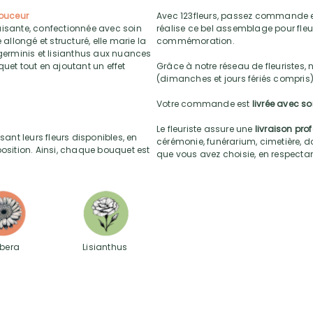
douceur
Avec 123fleurs, passez commande e
aisante, confectionnée avec soin
réalise ce bel assemblage pour fleur
llongé et structuré, elle marie la
commémoration.
 germinis et lisianthus aux nuances
uet tout en ajoutant un effet
Grâce à notre réseau de fleuristes, 
(dimanches et jours fériés compris)
Votre commande est
livrée avec s
Le fleuriste assure une
livraison pro
sant leurs fleurs disponibles, en
cérémonie, funérarium, cimetière, do
position. Ainsi, chaque bouquet est
que vous avez choisie, en respectant l
bera
Lisianthus