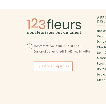
A PR
D'12
Nos e
Condi
(CGV)
Contactez-nous au
03 79 33 67 09
Charte
Du
lundi
au
vendredi 9h-12h
et
14h-18h
Donné
Menti
Paramé
Questions Fréquentes
Un ré
Le blo
On pa