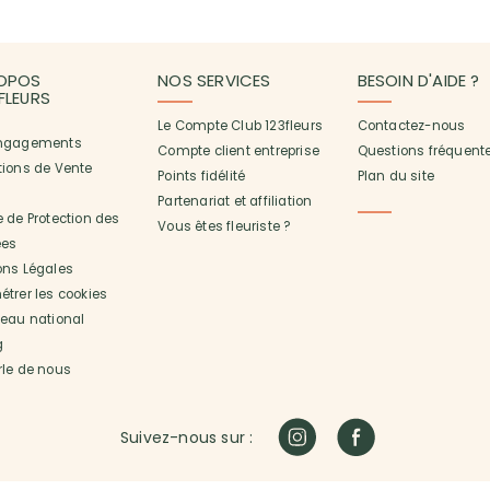
OPOS
NOS SERVICES
BESOIN D'AIDE ?
3FLEURS
Le Compte Club 123fleurs
Contactez-nous
ngagements
Compte client entreprise
Questions fréquent
tions de Vente
Points fidélité
Plan du site
Partenariat et affiliation
 de Protection des
Vous êtes fleuriste ?
es
ons Légales
trer les cookies
seau national
g
rle de nous
Suivez-nous sur :