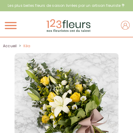
Les plus belles fleurs de saison livrées par un artisan fleuriste 💐
Menu
Accueil
>
Kéa