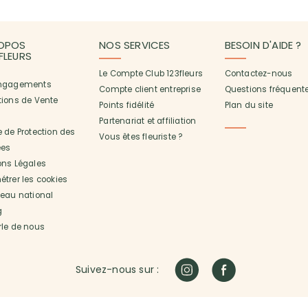
OPOS
NOS SERVICES
BESOIN D'AIDE ?
3FLEURS
Le Compte Club 123fleurs
Contactez-nous
ngagements
Compte client entreprise
Questions fréquent
tions de Vente
Points fidélité
Plan du site
Partenariat et affiliation
 de Protection des
Vous êtes fleuriste ?
es
ons Légales
trer les cookies
seau national
g
rle de nous
Suivez-nous sur :