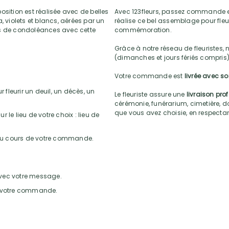
osition est réalisée avec de belles
Avec 123fleurs, passez commande e
, violets et blancs, aérées par un
réalise ce bel assemblage pour fleur
es de condoléances avec cette
commémoration.
Grâce à notre réseau de fleuristes, 
(dimanches et jours fériés compris)
Votre commande est
livrée avec s
 fleurir un deuil, un décès, un
Le fleuriste assure une
livraison pro
cérémonie, funérarium, cimetière, do
que vous avez choisie, en respectant l
r le lieu de votre choix : lieu de
 au cours de votre commande.
 avec votre message.
de votre commande.