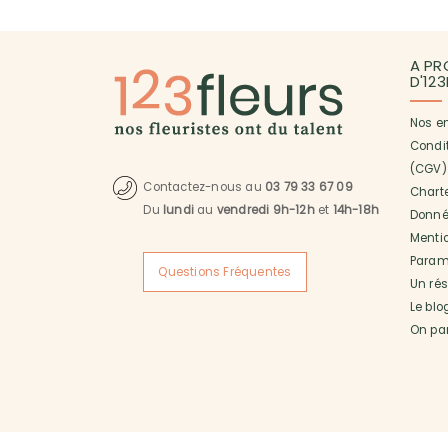
A PR
D'12
Nos e
Condi
(CGV)
Contactez-nous au
03 79 33 67 09
Charte
Du
lundi
au
vendredi 9h-12h
et
14h-18h
Donné
Menti
Paramé
Questions Fréquentes
Un ré
Le blo
On pa