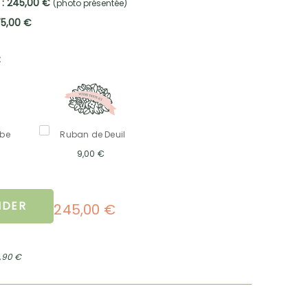
 : 245,00 €
(photo présentée)
75,00 €
:
mbe
Ruban de Deuil
9,00 €
DER
245,00 €
2,90 €