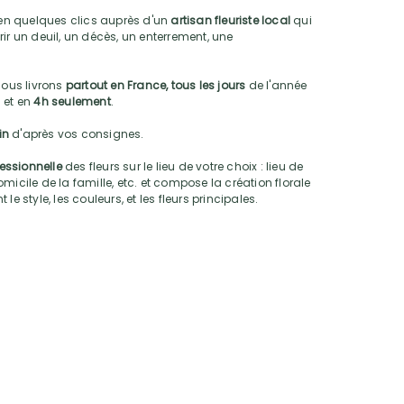
n quelques clics auprès d'un
artisan fleuriste local
qui
ir un deuil, un décès, un enterrement, une
nous livrons
partout en France, tous les jours
de l'année
 et en
4h seulement
.
oin
d'après vos consignes.
fessionnelle
des fleurs sur le lieu de votre choix : lieu de
micile de la famille, etc. et compose la création florale
e style, les couleurs, et les fleurs principales.