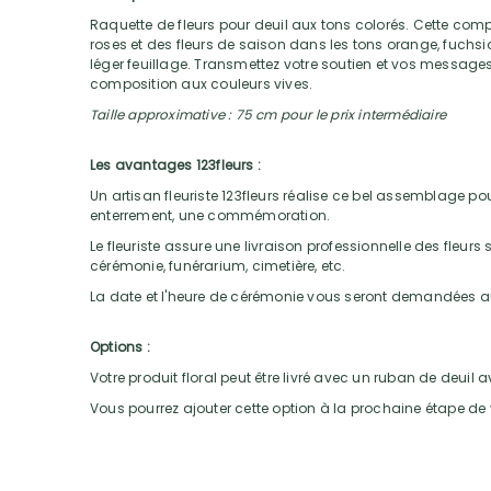
Raquette de fleurs pour deuil aux tons colorés. Cette comp
roses et des fleurs de saison dans les tons orange, fuchsia
léger feuillage. Transmettez votre soutien et vos messag
composition aux couleurs vives.
Taille approximative : 75 cm pour le prix intermédiaire
Les avantages 123fleurs :
Un artisan fleuriste 123fleurs réalise ce bel assemblage pour
enterrement, une commémoration.
Le fleuriste assure une livraison professionnelle des fleurs su
cérémonie, funérarium, cimetière, etc.
La date et l'heure de cérémonie vous seront demandées
Options :
Votre produit floral peut être livré avec un ruban de deuil
Vous pourrez ajouter cette option à la prochaine étape 