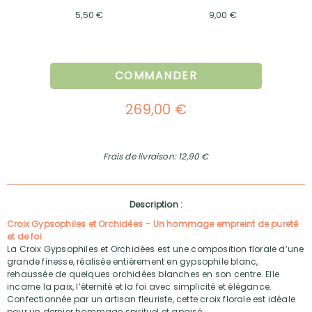
5,50 €
9,00 €
COMMANDER
269,00 €
Frais de livraison: 12,90 €
Description :
Croix Gypsophiles et Orchidées – Un hommage empreint de pureté
et de foi
La Croix Gypsophiles et Orchidées est une composition florale d’une
grande finesse, réalisée entièrement en gypsophile blanc,
rehaussée de quelques orchidées blanches en son centre. Elle
incarne la paix, l’éternité et la foi avec simplicité et élégance.
Confectionnée par un artisan fleuriste, cette croix florale est idéale
pour un dernier hommage spirituel et apaisé.