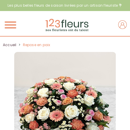
Les plus belles fleurs de saison livrées par un artisan fleuriste 💐
Menu
Accueil
>
Repose en paix