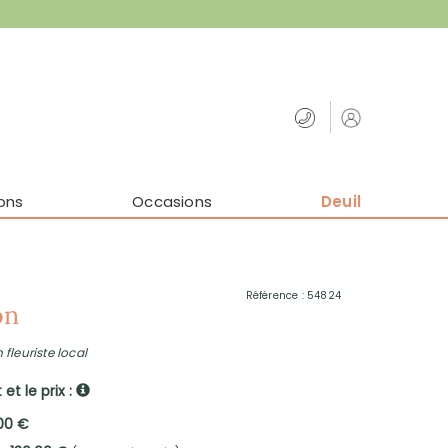
ons
Occasions
Deuil
Référence : 54824
on
 fleuriste local
et le prix :
,00 €