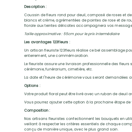
Description :
Coussin de fleurs rond pour deuil, composé de roses et de
blancs et crème, agrémentées de pointes de rose et de ro
florale aux teintes délicates accompagnera vos messag
Taille approximative : 55cm pour le prix intermédiaire
Les avantages 123fleurs :
Un artisan fleuriste 123fleurs réalise ce bel assemblage pour
enterrement, une commémoration.
Le fleuriste assure une livraison professionnelle des fleurs su
cérémonie, funérarium, cimetière, etc.
La date et l'heure de cérémonie vous seront demandées
Options :
Votre produit floral peut être livré avec un ruban de deuil
Vous pourrez ajouter cette option à la prochaine étape 
Composition :
Nos artisans fleuristes confectionnent les bouquets en utili
veillant à respecter les critères essentiels de chaque com
conçu de manière unique, avec le plus grand soin.