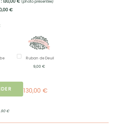
 : 130,00 €
(photo présentée)
0,00 €
:
mbe
Ruban de Deuil
9,00 €
DER
130,00 €
2,90 €