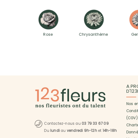
Rose
Chrysanthème
Ger
A PR
D'12
Nos e
Condi
(CGV)
Contactez-nous au
03 79 33 67 09
Charte
Du
lundi
au
vendredi 9h-12h
et
14h-18h
Donné