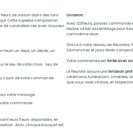
 fleurs de saison dans des tons
Livraison :
uge. Cette superbe composition
Avec 123fleurs, passez commande e
es de condoléances avec douceur.
réalise ce bel assemblage pour fleur
commémoration.
Grâce à notre réseau de fleuristes, 
(dimanches et jours fériés compris)
 fleurir un deuil, un décès, un
Votre commande est
livrée avec s
r le lieu de votre choix : lieu de
Le fleuriste assure une
livraison pro
cérémonie, funérarium, cimetière, do
 au cours de votre commande.
que vous avez choisie, en respectant l
 avec votre message.
de votre commande.
sant leurs fleurs disponibles, en
position. Ainsi, chaque bouquet est