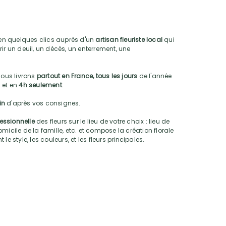
n quelques clics auprès d'un
artisan fleuriste local
qui
ir un deuil, un décès, un enterrement, une
nous livrons
partout en France, tous les jours
de l'année
 et en
4h seulement
.
oin
d'après vos consignes.
fessionnelle
des fleurs sur le lieu de votre choix : lieu de
micile de la famille, etc. et compose la création florale
e style, les couleurs, et les fleurs principales.