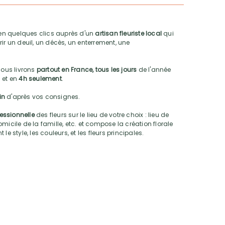
n quelques clics auprès d'un
artisan fleuriste local
qui
ir un deuil, un décès, un enterrement, une
nous livrons
partout en France, tous les jours
de l'année
 et en
4h seulement
.
oin
d'après vos consignes.
fessionnelle
des fleurs sur le lieu de votre choix : lieu de
micile de la famille, etc. et compose la création florale
e style, les couleurs, et les fleurs principales.