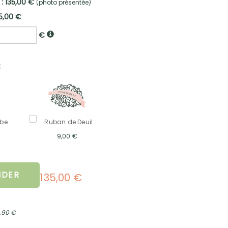
 : 135,00 €
(photo présentée)
5,00 €
€
:
mbe
Ruban de Deuil
9,00 €
DER
135,00 €
2,90 €