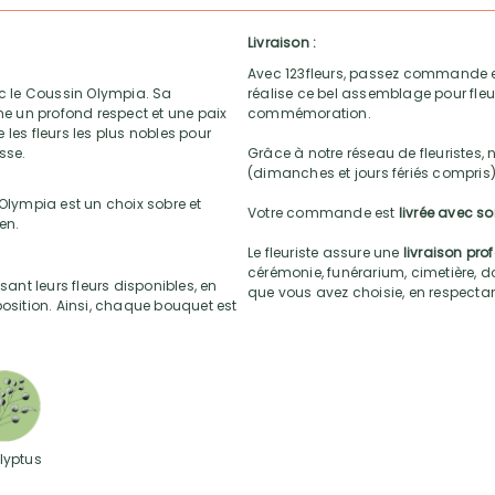
Livraison :
Avec 123fleurs, passez commande e
ec le Coussin Olympia. Sa
réalise ce bel assemblage pour fleur
ime un profond respect et une paix
commémoration.
les fleurs les plus nobles pour
sse.
Grâce à notre réseau de fleuristes, 
(dimanches et jours fériés compris)
lympia est un choix sobre et
Votre commande est
livrée avec s
en.
Le fleuriste assure une
livraison pro
cérémonie, funérarium, cimetière, do
sant leurs fleurs disponibles, en
que vous avez choisie, en respectant l
position. Ainsi, chaque bouquet est
lyptus