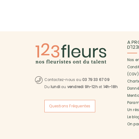
A PR
D'12
Nos e
Condi
(CGV)
Contactez-nous au
03 79 33 67 09
Charte
Du
lundi
au
vendredi 9h-12h
et
14h-18h
Donné
Menti
Paramé
Questions Fréquentes
Un ré
Le blo
On pa