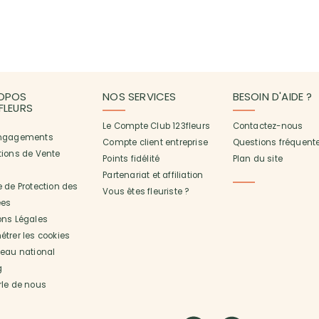
OPOS
NOS SERVICES
BESOIN D'AIDE ?
3FLEURS
Le Compte Club 123fleurs
Contactez-nous
ngagements
Compte client entreprise
Questions fréquent
tions de Vente
Points fidélité
Plan du site
Partenariat et affiliation
 de Protection des
Vous êtes fleuriste ?
es
ons Légales
trer les cookies
seau national
g
rle de nous