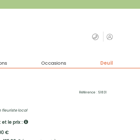
ons
Occasions
Deuil
Référence : 51831
 fleuriste local
et le prix :
,00 €