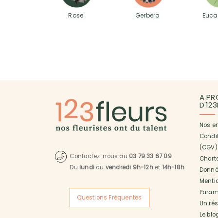
Rose
Gerbera
Euca
A PR
D'12
Nos e
Condi
(CGV)
Contactez-nous au
03 79 33 67 09
Charte
Du
lundi
au
vendredi 9h-12h
et
14h-18h
Donné
Menti
Paramé
Questions Fréquentes
Un ré
Le blo