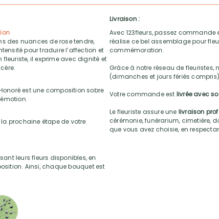
Livraison :
ion
Avec 123fleurs, passez commande e
ans des nuances de rose tendre,
réalise ce bel assemblage pour fleur
ensité pour traduire l’affection et
commémoration.
leuriste, il exprime avec dignité et
cère.
Grâce à notre réseau de fleuristes, 
(dimanches et jours fériés compris)
Honoré est une composition sobre
Votre commande est
livrée avec s
 émotion.
Le fleuriste assure une
livraison pro
cérémonie, funérarium, cimetière, do
la prochaine étape de votre
que vous avez choisie, en respectant l
sant leurs fleurs disponibles, en
position. Ainsi, chaque bouquet est