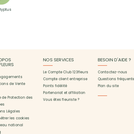
lyptus
OPOS
NOS SERVICES
BESOIN D'AIDE ?
3FLEURS
Le Compte Club 123fleurs
Contactez-nous
ngagements
Compte client entreprise
Questions fréquent
tions de Vente
Points fidélité
Plan du site
Partenariat et affiliation
 de Protection des
Vous êtes fleuriste ?
es
ons Légales
trer les cookies
seau national
g