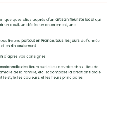
n quelques clics auprès d'un
artisan fleuriste local
qui
ir un deuil, un décès, un enterrement, une
nous livrons
partout en France, tous les jours
de l'année
 et en
4h seulement
.
oin
d'après vos consignes.
fessionnelle
des fleurs sur le lieu de votre choix : lieu de
micile de la famille, etc. et compose la création florale
e style, les couleurs, et les fleurs principales.