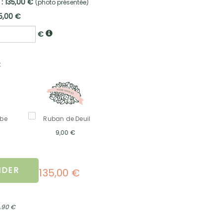
 : 135,00 €
(photo présentée)
5,00 €
€
:
mbe
Ruban de Deuil
9,00 €
DER
135,00 €
2,90 €