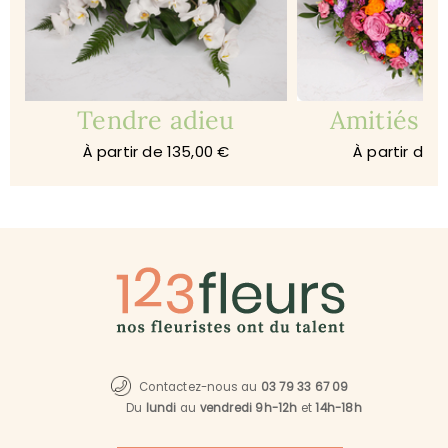
Tendre adieu
Amitiés s
À partir de 135,00 €
À partir de 
Contactez-nous au
03 79 33 67 09
Du
lundi
au
vendredi 9h-12h
et
14h-18h