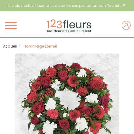
Les plus belles fleurs de saison livrées par un artisan fleuriste 💐
Menu
Accueil
>
Hommage Éternel