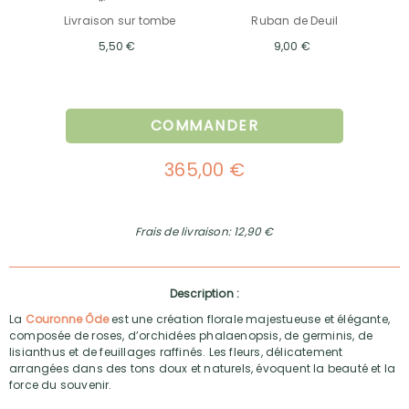
Livraison sur tombe
Ruban de Deuil
5,50 €
9,00 €
COMMANDER
365,00 €
Frais de livraison: 12,90 €
Description :
La
Couronne Ôde
est une création florale majestueuse et élégante,
composée de roses, d’orchidées phalaenopsis, de germinis, de
lisianthus et de feuillages raffinés. Les fleurs, délicatement
arrangées dans des tons doux et naturels, évoquent la beauté et la
force du souvenir.