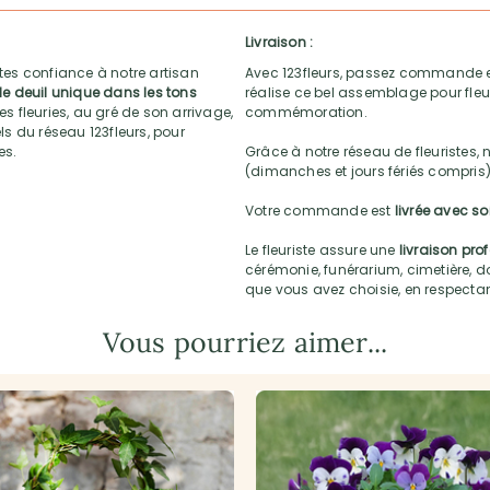
Livraison :
ites confiance à notre artisan
Avec 123fleurs, passez commande e
e deuil unique dans les tons
réalise ce bel assemblage pour fleur
es fleuries, au gré de son arrivage,
commémoration.
els du réseau 123fleurs, pour
es.
Grâce à notre réseau de fleuristes, 
(dimanches et jours fériés compris)
Votre commande est
livrée avec s
Le fleuriste assure une
livraison pro
cérémonie, funérarium, cimetière, do
que vous avez choisie, en respectant l
Vous pourriez aimer...