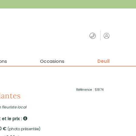
ons
Occasions
Deuil
Référence : 51874
lantes
 fleuriste local
et le prix :
00 €
(photo présentée)