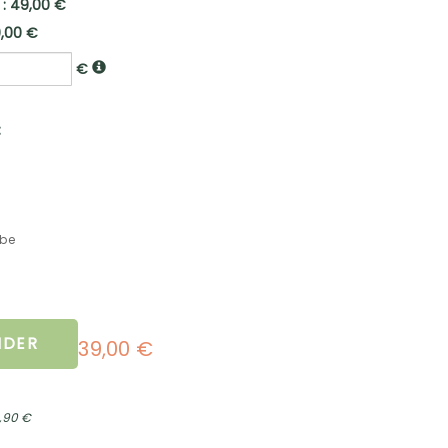
 : 49,00 €
9,00 €
€
:
mbe
DER
39,00 €
2,90 €