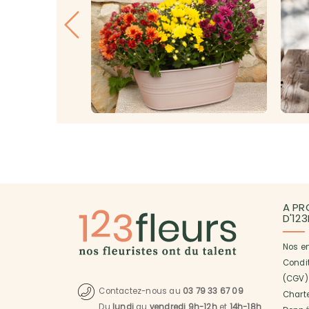
A PR
D'12
Nos e
Condi
(CGV)
Contactez-nous au
03 79 33 67 09
Charte
Du
lundi
au
vendredi 9h-12h
et
14h-18h