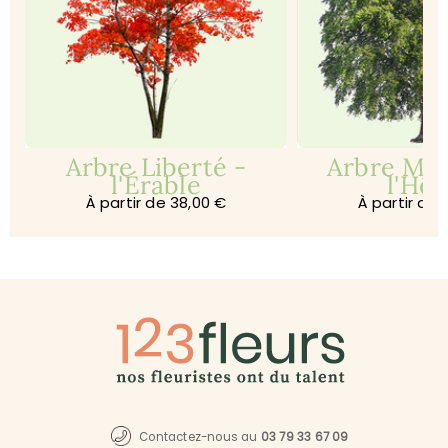
e
Arbre Liberté -
Arbre Mé
l'Érable
l'Hêt
À partir de 38,00 €
À partir de 
Contactez-nous au
03 79 33 67 09