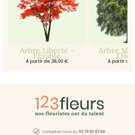
e
Arbre Liberté -
Arbre Mé
l'Érable
l'Hêt
À partir de 38,00 €
À partir de 
Contactez-nous au
03 79 33 67 09