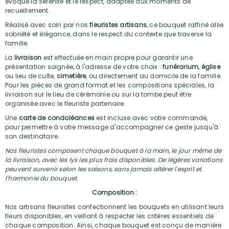
évoque la sérénité et le respect, adaptée aux moments de
recueillement.
Réalisé avec soin par nos
fleuristes artisans
, ce bouquet raffiné allie
sobriété et élégance, dans le respect du contexte que traverse la
famille.
La
livraison
est effectuée en main propre pour garantir une
présentation soignée, à l'adresse de votre choix :
funérarium
,
église
ou lieu de culte,
cimetière
, ou directement au domicile de la famille.
Pour les pièces de grand format et les compositions spéciales, la
livraison sur le lieu de cérémonie ou sur la tombe peut être
organisée avec le fleuriste partenaire.
Une
carte de condoléances
est incluse avec votre commande,
pour permettre à votre message d'accompagner ce geste jusqu'à
son destinataire.
Nos fleuristes composent chaque bouquet à la main, le jour même de
la livraison, avec les lys les plus frais disponibles. De légères variations
peuvent survenir selon les saisons, sans jamais altérer l'esprit et
l'harmonie du bouquet.
Composition :
Nos artisans fleuristes confectionnent les bouquets en utilisant leurs
fleurs disponibles, en veillant à respecter les critères essentiels de
chaque composition. Ainsi, chaque bouquet est conçu de manière