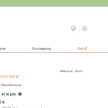
ons
Occasions
Deuil
Référence : 61428
ovence
 fleuriste local
et le prix :
0 €