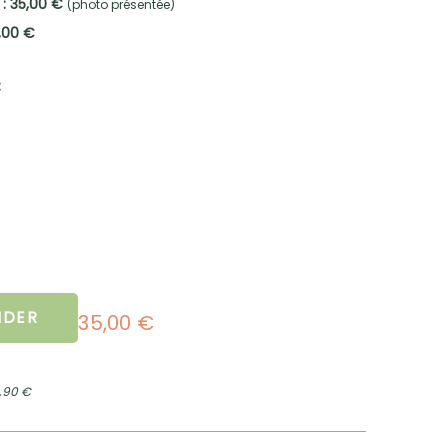
 : 35,00 €
(photo présentée)
,00 €
:
DER
35,00 €
2,90 €