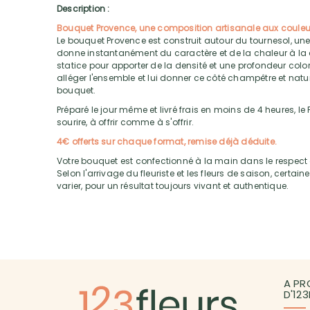
Description :
Bouquet Provence, une composition artisanale aux coule
Le bouquet Provence est construit autour du tournesol, une 
donne instantanément du caractère et de la chaleur à la c
statice pour apporter de la densité et une profondeur col
alléger l'ensemble et lui donner ce côté champêtre et natur
bouquet.
Préparé le jour même et livré frais en moins de 4 heures, le
sourire, à offrir comme à s'offrir.
4€ offerts sur chaque format, remise déjà déduite.
Votre bouquet est confectionné à la main dans le respect d
Selon l'arrivage du fleuriste et les fleurs de saison, certa
varier, pour un résultat toujours vivant et authentique.
A PR
D'12