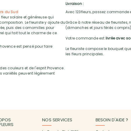
Livraison :
urs du Sud
Avec 123fleurs, passez commande e
fleur solaire et généreuse qui
omposition. Le fleuriste y ajoute du
Grâce à notre réseau de fleuristes, 
orée, puis des camomilles pour
(dimanches et jours fériés compris)
el qui fait tout le charme de ce
Votre commande est
livrée avec s
 Provence est pensé pour faire
Le fleuriste compose le bouquet que 
les fleurs principales.
es couleurs et de l'esprit Provence.
ines variétés peuvent légèrement
OPOS
NOS SERVICES
BESOIN D'AIDE ?
3FLEURS