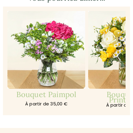
Bouquet Paimpol
Bouque
Print
À partir de 35,00 €
À partir de 