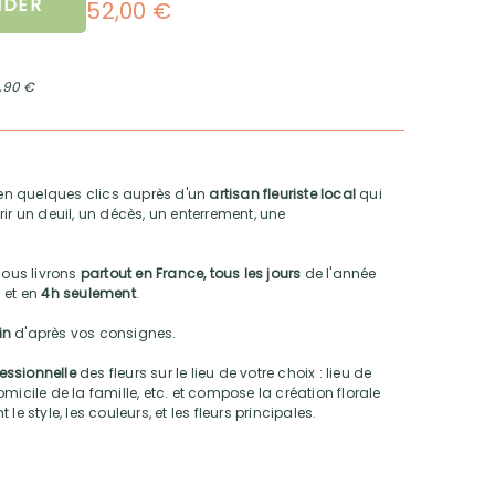
DER
52,00 €
2,90 €
n quelques clics auprès d'un
artisan fleuriste local
qui
ir un deuil, un décès, un enterrement, une
nous livrons
partout en France, tous les jours
de l'année
 et en
4h seulement
.
oin
d'après vos consignes.
fessionnelle
des fleurs sur le lieu de votre choix : lieu de
micile de la famille, etc. et compose la création florale
e style, les couleurs, et les fleurs principales.