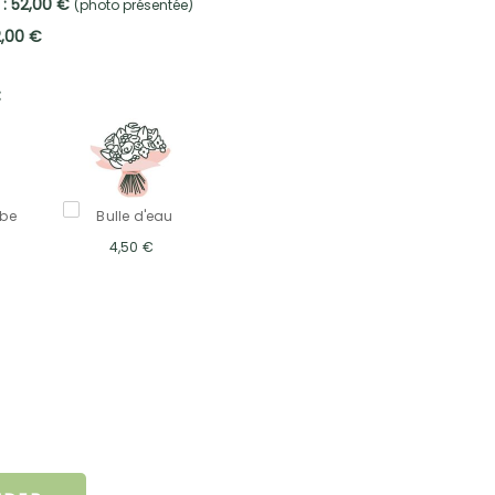
 : 52,00 €
(photo présentée)
2,00 €
:
mbe
Bulle d'eau
4,50 €