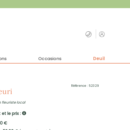
ons
Occasions
Deuil
Référence : 52329
euri
 fleuriste local
et le prix :
00 €