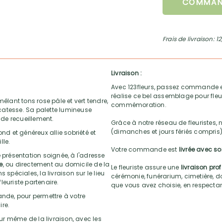
COMMAN
Frais de livraison: 1
Livraison :
Avec 123fleurs, passez commande e
réalise ce bel assemblage pour fleur
êlant tons rose pâle et vert tendre,
commémoration.
catesse. Sa palette lumineuse
de recueillement.
Grâce à notre réseau de fleuristes, 
(dimanches et jours fériés compris)
ond et généreux allie sobriété et
lle.
Votre commande est
livrée avec s
 présentation soignée, à l'adresse
e
, ou directement au domicile de la
Le fleuriste assure une
livraison pro
 spéciales, la livraison sur le lieu
cérémonie, funérarium, cimetière, do
leuriste partenaire.
que vous avez choisie, en respectant l
nde, pour permettre à votre
re.
r même de la livraison, avec les