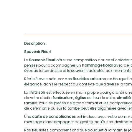
Description :
Souvenir Fleuri
Le
Souvenir Fleuri
offre une composition douce et colorée, m
pensée pour accompagner un
hommage floral
avec déli
évoque la tendresse et le souvenir, adaptée aux moments 
Réalisé avec soin par nos
fleuristes artisans
, ce bouquet r
élégance, dans le respect du contexte que traverse la fami
La
livraison
est effectuée en main propre pour garantir une
de votre choix :
funérarium
,
église
ou lieu de culte,
cimetièr
famille. Pour les pièces de grand format et les compositions
de cérémonie ou sur la tombe peut être organisée avec le f
Une
carte de condoléances
est incluse avec votre comma
message d'accompagner ce geste jusqu'à son destinatai
Nos fleuristes composent chaque bouquet à la main, le jou