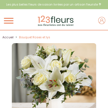
Les plus belles fleurs de saison livrées par un artisan fleuriste 💐
Menu
Accueil
>
Bouquet Roses et lys