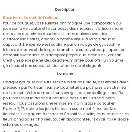
Description :
Rose Inca | Le mot de l’artisan
Pour ce bouquet, vos fleuristes ont imaginé une composition qui
joue sur la verticalité et le contraste des matières. L’artisan marie
des roses aux teintes poudrées et immaculées avec des
alstroemerias striés, créant un rythme visuel à la fois doux et
captivant. L’ensemble est sublimé par un nuage de gypsophile
teinté de mauve et de larges branches d'eucalyptus, qui apportent
cette silhouette libre et indomptée propre aux jardins de l'artisan.
C’est une pièce pleine de caractère, montée pour offrir un volume
généreux et une sensation de nature brute et élégante.
Livraison :
Chaque bouquet 123fleurs est une création unique, assemblée avec
précision par l’artisan fleuriste local situé au plus près de votre lieu
de livraison. Votre composition voyage sans emballage superflu
pour préserver la fraîcheur naturelle des fleurs. Grâce à notre
réseau, nous assurons une remise en main propre partout en
France, 7j/7, même les jours fériés, en seulement 4 heures. Nos
fleuristes s'engagent à respecter l'identité visuelle, les nuances et les
fleurs principales choisies, tout en apportant leur savoir-faire propre
selon les arrivages.