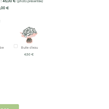
 : 45,00 €
(photo présentée)
5,00 €
:
mbe
Bulle d'eau
4,50 €