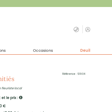
ons
Occasions
Deuil
Référence : 51904
itiés
 fleuriste local
et le prix :
00 €