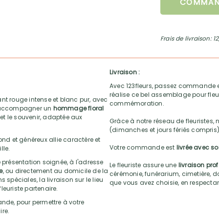
COMMAN
Frais de livraison: 1
Livraison :
Avec 123fleurs, passez commande e
réalise ce bel assemblage pour fleur
nt rouge intense et blanc pur, avec
commémoration.
ur accompagner un
hommage floral
 et le souvenir, adaptée aux
Grâce à notre réseau de fleuristes, 
(dimanches et jours fériés compris)
ond et généreux allie caractère et
Votre commande est
livrée avec s
lle.
 présentation soignée, à l'adresse
Le fleuriste assure une
livraison pro
e
, ou directement au domicile de la
cérémonie, funérarium, cimetière, do
 spéciales, la livraison sur le lieu
que vous avez choisie, en respectant l
leuriste partenaire.
nde, pour permettre à votre
re.