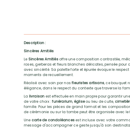
Description :
Sincères Amitiés
Le
Sincères Amitiés
offre une composition contrastée, mêla
roses, gerberas et fleurs blanches délicates, pensée po
avec sincérité. Sa palette forte et épurée évoque le respect
moments de recueillement.
Réalisé avec soin par nos
fleuristes artisans
, ce bouquet r
élégance, dans le respect du contexte que traverse la fami
La
livraison
est effectuée en main propre pour garantir une
de votre choix :
funérarium
,
église
ou lieu de culte,
cimetièr
famille. Pour les pièces de grand format et les compositions
de cérémonie ou sur la tombe peut être organisée avec le f
Une
carte de condoléances
est incluse avec votre comma
message d'accompagner ce geste jusqu'à son destinatai