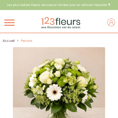
Les plus belles fleurs de saison livrées par un artisan fleuriste 💐
Menu
Accueil
>
Pensée