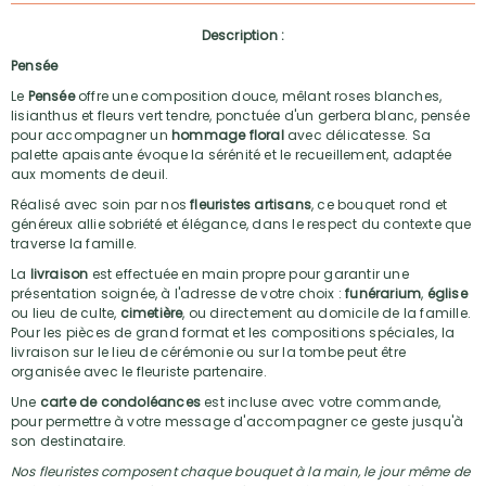
Description :
Pensée
Le
Pensée
offre une composition douce, mêlant roses blanches,
lisianthus et fleurs vert tendre, ponctuée d'un gerbera blanc, pensée
pour accompagner un
hommage floral
avec délicatesse. Sa
palette apaisante évoque la sérénité et le recueillement, adaptée
aux moments de deuil.
Réalisé avec soin par nos
fleuristes artisans
, ce bouquet rond et
généreux allie sobriété et élégance, dans le respect du contexte que
traverse la famille.
La
livraison
est effectuée en main propre pour garantir une
présentation soignée, à l'adresse de votre choix :
funérarium
,
église
ou lieu de culte,
cimetière
, ou directement au domicile de la famille.
Pour les pièces de grand format et les compositions spéciales, la
livraison sur le lieu de cérémonie ou sur la tombe peut être
organisée avec le fleuriste partenaire.
Une
carte de condoléances
est incluse avec votre commande,
pour permettre à votre message d'accompagner ce geste jusqu'à
son destinataire.
Nos fleuristes composent chaque bouquet à la main, le jour même de