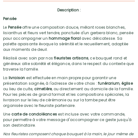
Description :
Pensée
Le
Pensée
offre une composition douce, mêlant roses blanches,
lisianthus et fleurs vert tendre, ponctuée d'un gerbera blanc, pensée
pour accompagner un
hommage floral
avec délicatesse. Sa
palette apaisante évoque la sérénité et le recueillement, adaptée
aux moments de deuil.
Réalisé avec soin par nos
fleuristes artisans
, ce bouquet rond et
généreux allie sobriété et élégance, dans le respect du contexte que
traverse la famille.
La
livraison
est effectuée en main propre pour garantir une
présentation soignée, à l'adresse de votre choix :
funérarium
,
église
ou lieu de culte,
cimetière
, ou directement au domicile de la famille.
Pour les pièces de grand format et les compositions spéciales, la
livraison sur le lieu de cérémonie ou sur la tombe peut être
organisée avec le fleuriste partenaire.
Une
carte de condoléances
est incluse avec votre commande,
pour permettre à votre message d'accompagner ce geste jusqu'à
son destinataire.
Nos fleuristes composent chaque bouquet à la main, le jour même de