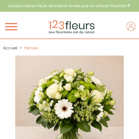
Les plus belles fleurs de saison livrées par un artisan fleuriste 💐
Menu
Accueil
>
Pensée