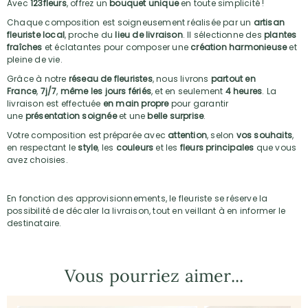
Avec
123fleurs
, offrez un
bouquet unique
en toute simplicité !
Chaque composition est soigneusement réalisée par un
artisan
fleuriste local
, proche du
lieu de livraison
. Il sélectionne des
plantes
fraîches
et éclatantes pour composer une
création harmonieuse
et
pleine de vie.
Grâce à notre
réseau de fleuristes
, nous livrons
partout en
France
,
7j/7
,
même les jours fériés
, et en seulement
4 heures
. La
livraison est effectuée
en main propre
pour garantir
une
présentation soignée
et une
belle surprise
.
Votre composition est préparée avec
attention
, selon
vos souhaits
,
en respectant le
style
, les
couleurs
et les
fleurs principales
que vous
avez choisies.
En fonction des approvisionnements, le fleuriste se réserve la
possibilité de décaler la livraison, tout en veillant à en informer le
destinataire.
Vous pourriez aimer...