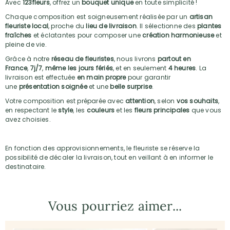
Avec
123fleurs
, offrez un
bouquet unique
en toute simplicité !
Chaque composition est soigneusement réalisée par un
artisan
fleuriste local
, proche du
lieu de livraison
. Il sélectionne des
plantes
fraîches
et éclatantes pour composer une
création harmonieuse
et
pleine de vie.
Grâce à notre
réseau de fleuristes
, nous livrons
partout en
France
,
7j/7
,
même les jours fériés
, et en seulement
4 heures
. La
livraison est effectuée
en main propre
pour garantir
une
présentation soignée
et une
belle surprise
.
Votre composition est préparée avec
attention
, selon
vos souhaits
,
en respectant le
style
, les
couleurs
et les
fleurs principales
que vous
avez choisies.
En fonction des approvisionnements, le fleuriste se réserve la
possibilité de décaler la livraison, tout en veillant à en informer le
destinataire.
Vous pourriez aimer...