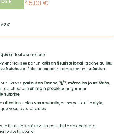
DER
45,00 €
2,90 €
ique
en toute simplicité !
ment réalisée par un
artisan fleuriste local
, proche du
lieu
es fraîches
et éclatantes pour composer une
création
nous livrons
partout en France
,
7j/7
,
même les jours fériés
,
son est effectuée
en main propre
pour garantir
le surprise
.
ec
attention
, selon
vos souhaits
, en respectant le
style
,
que vous avez choisies.
e fleuriste se réserve la possibilité de décaler la
mer le destinataire.