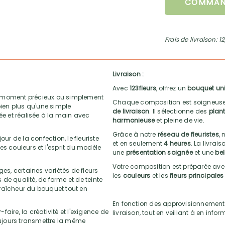
COMMAN
Frais de livraison: 1
Livraison :
Avec
123fleurs
, offrez un
bouquet un
 un moment précieux ou simplement
Chaque composition est soigneuse
bien plus qu'une simple
de livraison
. Il sélectionne des
plant
ée et réalisée à la main avec
harmonieuse
et pleine de vie.
Grâce à notre
réseau de fleuristes
, 
ur de la confection, le fleuriste
et en seulement
4 heures
. La livrai
es couleurs et l'esprit du modèle
une
présentation soignée
et une
bel
Votre composition est préparée av
ges, certaines variétés de fleurs
les
couleurs
et les
fleurs principales
de qualité, de forme et de teinte
fraîcheur du bouquet tout en
En fonction des approvisionnements, l
aire, la créativité et l'exigence de
livraison, tout en veillant à en infor
toujours transmettre la même