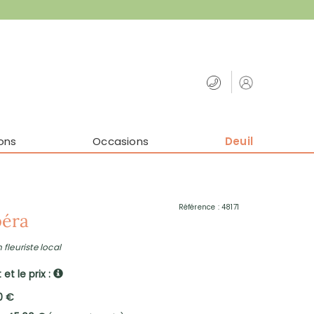
ons
Occasions
Deuil
Référence : 48171
éra
 fleuriste local
et le prix :
0 €