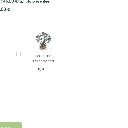
 : 45,00 €
(photo présentée)
5,00 €
:
Petit vase
transparent
10,90 €