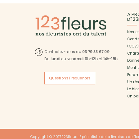
A PR
D'12
Nos e
Condi
(CGV)
Contactez-nous au
03 79 33 67 09
Charte
Du
lundi
au
vendredi 9h-12h
et
14h-18h
Donné
Menti
Paramé
Questions Fréquentes
Un ré
Le blo
On pa
Copyright © 2017 123fleurs Spécialiste de la livraison de fle