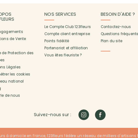
OPOS
NOS SERVICES
BESOIN D'AIDE ?
3FLEURS
Le Compte Club 123fleurs
Contactez-nous
ngagements
Compte client entreprise
Questions fréquent
tions de Vente
Points fidélité
Plan du site
Partenariat et affiliation
 de Protection des
Vous êtes fleuriste ?
es
ons Légales
trer les cookies
seau national
g
rle de nous
Suivez-nous sur :
urs à domicile en France, 123fleurs fédère un réseau de milliers d'artisans fle