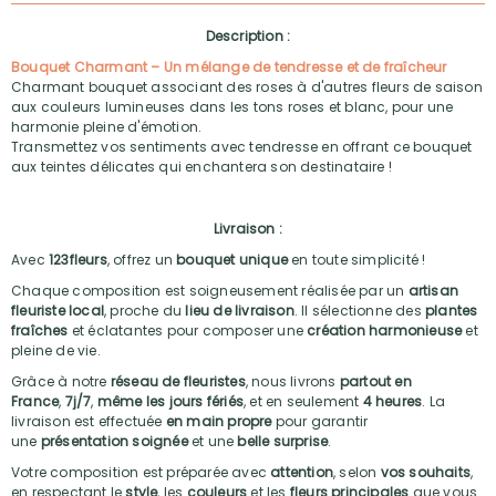
Description :
Bouquet Charmant – Un mélange de tendresse et de fraîcheur
Charmant bouquet associant des roses à d'autres fleurs de saison
aux couleurs lumineuses dans les tons roses et blanc, pour une
harmonie pleine d'émotion.
Transmettez vos sentiments avec tendresse en offrant ce bouquet
aux teintes délicates qui enchantera son destinataire !
Livraison :
Avec
123fleurs
, offrez un
bouquet unique
en toute simplicité !
Chaque composition est soigneusement réalisée par un
artisan
fleuriste local
, proche du
lieu de livraison
. Il sélectionne des
plantes
fraîches
et éclatantes pour composer une
création harmonieuse
et
pleine de vie.
Grâce à notre
réseau de fleuristes
, nous livrons
partout en
France
,
7j/7
,
même les jours fériés
, et en seulement
4 heures
. La
livraison est effectuée
en main propre
pour garantir
une
présentation soignée
et une
belle surprise
.
Votre composition est préparée avec
attention
, selon
vos souhaits
,
en respectant le
style
, les
couleurs
et les
fleurs principales
que vous