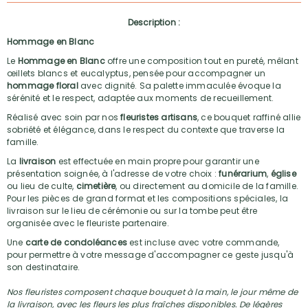
Description :
Hommage en Blanc
Le
Hommage en Blanc
offre une composition tout en pureté, mêlant
œillets blancs et eucalyptus, pensée pour accompagner un
hommage floral
avec dignité. Sa palette immaculée évoque la
sérénité et le respect, adaptée aux moments de recueillement.
Réalisé avec soin par nos
fleuristes artisans
, ce bouquet raffiné allie
sobriété et élégance, dans le respect du contexte que traverse la
famille.
La
livraison
est effectuée en main propre pour garantir une
présentation soignée, à l'adresse de votre choix :
funérarium
,
église
ou lieu de culte,
cimetière
, ou directement au domicile de la famille.
Pour les pièces de grand format et les compositions spéciales, la
livraison sur le lieu de cérémonie ou sur la tombe peut être
organisée avec le fleuriste partenaire.
Une
carte de condoléances
est incluse avec votre commande,
pour permettre à votre message d'accompagner ce geste jusqu'à
son destinataire.
Nos fleuristes composent chaque bouquet à la main, le jour même de
la livraison, avec les fleurs les plus fraîches disponibles. De légères