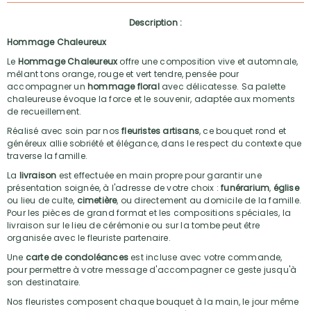
Description :
Hommage Chaleureux
Le
Hommage Chaleureux
offre une composition vive et automnale,
mêlant tons orange, rouge et vert tendre, pensée pour
accompagner un
hommage floral
avec délicatesse. Sa palette
chaleureuse évoque la force et le souvenir, adaptée aux moments
de recueillement.
Réalisé avec soin par nos
fleuristes artisans
, ce bouquet rond et
généreux allie sobriété et élégance, dans le respect du contexte que
traverse la famille.
La
livraison
est effectuée en main propre pour garantir une
présentation soignée, à l'adresse de votre choix :
funérarium
,
église
ou lieu de culte,
cimetière
, ou directement au domicile de la famille.
Pour les pièces de grand format et les compositions spéciales, la
livraison sur le lieu de cérémonie ou sur la tombe peut être
organisée avec le fleuriste partenaire.
Une
carte de condoléances
est incluse avec votre commande,
pour permettre à votre message d'accompagner ce geste jusqu'à
son destinataire.
Nos fleuristes composent chaque bouquet à la main, le jour même