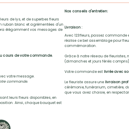
Nos conseils d'entretien:
eurs de lys, et de superbes fleurs
 un ruban blanc et agrémentées d'un
Livraison :
gnera élégamment vos messages de
Avec 123fleurs, passez commande e
réalise ce bel assemblage pour fleur
commémoration.
 au cours de votre commande.
Grâce à notre réseau de fleuristes, 
(dimanches et jours fériés compris)
Votre commande est
livrée avec s
 avec votre message.
 votre commande.
Le fleuriste assure une
livraison pro
cérémonie, funérarium, cimetière, do
que vous avez choisie, en respectant l
sant leurs fleurs disponibles, en
position. Ainsi, chaque bouquet est