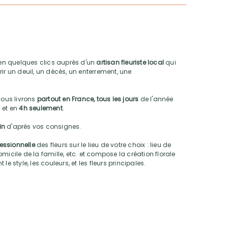
n quelques clics auprès d'un
artisan fleuriste local
qui
ir un deuil, un décès, un enterrement, une
nous livrons
partout en France, tous les jours
de l'année
 et en
4h seulement
.
oin
d'après vos consignes.
fessionnelle
des fleurs sur le lieu de votre choix : lieu de
micile de la famille, etc. et compose la création florale
e style, les couleurs, et les fleurs principales.