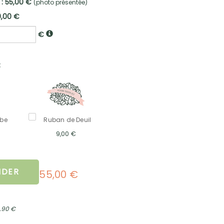
 : 55,00 €
(photo présentée)
0,00 €
€
:
mbe
Ruban de Deuil
9,00 €
DER
55,00 €
2,90 €