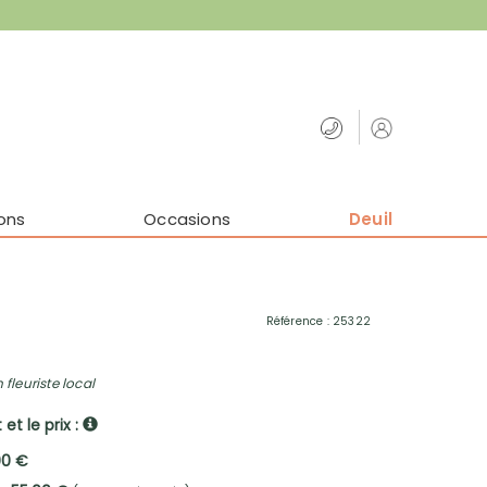
ons
Occasions
Deuil
Référence : 25322
 fleuriste local
et le prix :
00 €