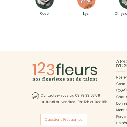
Rose
Lys
Chrys
A PR
D'12
Nos e
Condi
(CGV)
Contactez-nous au
03 79 33 67 09
Charte
Du
lundi
au
vendredi 9h-12h
et
14h-18h
Donné
Menti
Paramé
Questions Fréquentes
Un ré