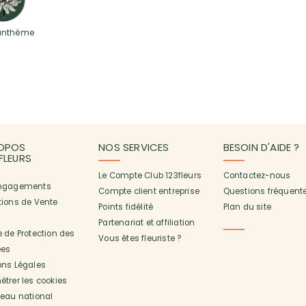
anthème
OPOS
NOS SERVICES
BESOIN D'AIDE ?
3FLEURS
Le Compte Club 123fleurs
Contactez-nous
ngagements
Compte client entreprise
Questions fréquent
tions de Vente
Points fidélité
Plan du site
Partenariat et affiliation
 de Protection des
Vous êtes fleuriste ?
es
ons Légales
trer les cookies
seau national