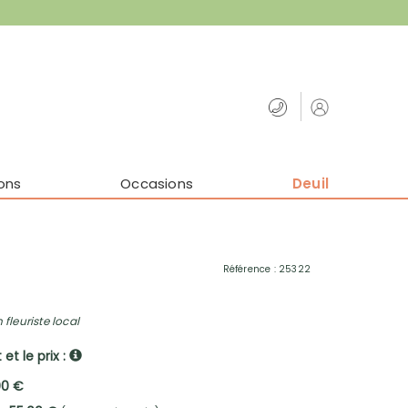
ons
Occasions
Deuil
Référence : 25322
 fleuriste local
et le prix :
00 €