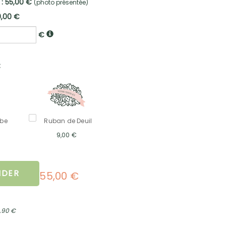
 : 55,00 €
(photo présentée)
0,00 €
€
:
mbe
Ruban de Deuil
9,00 €
DER
55,00 €
2,90 €