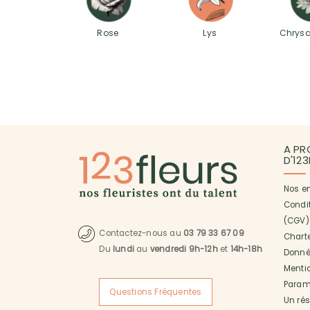
Rose
Lys
Chrys
A PR
D'12
Nos e
Condi
(CGV)
Contactez-nous au
03 79 33 67 09
Charte
Du
lundi
au
vendredi 9h-12h
et
14h-18h
Donné
Menti
Paramé
Questions Fréquentes
Un ré