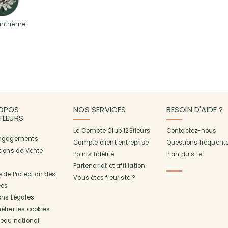
anthème
OPOS
NOS SERVICES
BESOIN D'AIDE ?
3FLEURS
Le Compte Club 123fleurs
Contactez-nous
ngagements
Compte client entreprise
Questions fréquent
tions de Vente
Points fidélité
Plan du site
Partenariat et affiliation
 de Protection des
Vous êtes fleuriste ?
es
ons Légales
trer les cookies
seau national