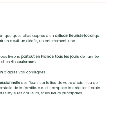
n quelques clics auprès d'un
artisan fleuriste local
qui
ir un deuil, un décès, un enterrement, une
nous livrons
partout en France, tous les jours
de l'année
 et en
4h seulement
.
oin
d'après vos consignes.
fessionnelle
des fleurs sur le lieu de votre choix : lieu de
micile de la famille, etc. et compose la création florale
e style, les couleurs, et les fleurs principales.