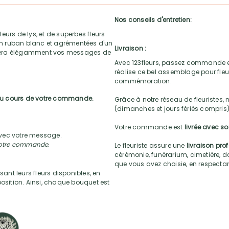
Nos conseils d'entretien:
eurs de lys, et de superbes fleurs
 un ruban blanc et agrémentées d'un
Livraison :
gnera élégamment vos messages de
Avec 123fleurs, passez commande e
réalise ce bel assemblage pour fleur
commémoration.
 au cours de votre commande.
Grâce à notre réseau de fleuristes, 
(dimanches et jours fériés compris)
Votre commande est
livrée avec s
 avec votre message.
 votre commande.
Le fleuriste assure une
livraison pro
cérémonie, funérarium, cimetière, do
que vous avez choisie, en respectant l
sant leurs fleurs disponibles, en
position. Ainsi, chaque bouquet est