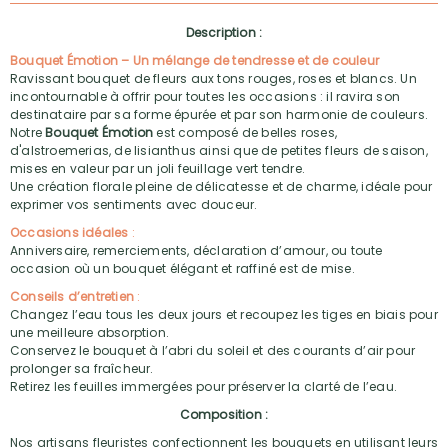
Description :
Bouquet Émotion – Un mélange de tendresse et de couleur
Ravissant bouquet de fleurs aux tons rouges, roses et blancs. Un
incontournable à offrir pour toutes les occasions : il ravira son
destinataire par sa forme épurée et par son harmonie de couleurs.
Notre
Bouquet Émotion
est composé de belles roses,
d'alstroemerias, de lisianthus ainsi que de petites fleurs de saison,
mises en valeur par un joli feuillage vert tendre.
Une création florale pleine de délicatesse et de charme, idéale pour
exprimer vos sentiments avec douceur.
Occasions idéales
:
Anniversaire, remerciements, déclaration d’amour, ou toute
occasion où un bouquet élégant et raffiné est de mise.
Conseils d’entretien
:
Changez l’eau tous les deux jours et recoupez les tiges en biais pour
une meilleure absorption.
Conservez le bouquet à l’abri du soleil et des courants d’air pour
prolonger sa fraîcheur.
Retirez les feuilles immergées pour préserver la clarté de l’eau.
Composition :
Nos artisans fleuristes confectionnent les bouquets en utilisant leurs