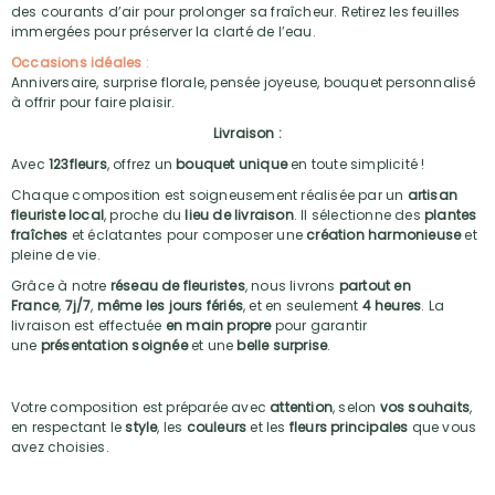
des courants d’air pour prolonger sa fraîcheur. Retirez les feuilles
immergées pour préserver la clarté de l’eau.
Occasions idéales
:
Anniversaire, surprise florale, pensée joyeuse, bouquet personnalisé
à offrir pour faire plaisir.
Livraison :
Avec
123fleurs
, offrez un
bouquet unique
en toute simplicité !
Chaque composition est soigneusement réalisée par un
artisan
fleuriste local
, proche du
lieu de livraison
. Il sélectionne des
plantes
fraîches
et éclatantes pour composer une
création harmonieuse
et
pleine de vie.
Grâce à notre
réseau de fleuristes
, nous livrons
partout en
France
,
7j/7
,
même les jours fériés
, et en seulement
4 heures
. La
livraison est effectuée
en main propre
pour garantir
une
présentation soignée
et une
belle surprise
.
Votre composition est préparée avec
attention
, selon
vos souhaits
,
en respectant le
style
, les
couleurs
et les
fleurs principales
que vous
avez choisies.