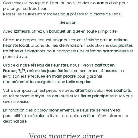
Conservez le bouquet à l’abri du soleil et des courants d’air pour
prolonger sa fraîcheur.
Retirez les feuilles immergées pour préserver la clarté de l’eau.
Livraison :
Avec
123fleurs
, offrez un
bouquet unique
en toute simplicité !
Chaque composition est soigneusement réalisée par un
artisan
fleuriste local
, proche du
lieu de livraison
. Il sélectionne des
plantes
fraîches
et éclatantes pour composer une
création harmonieuse
et
pleine de vie.
Grâce à notre
réseau de fleuristes
, nous livrons
partout en
France
,
7j/7
,
même les jours fériés
, et en seulement
4 heures
. La
livraison est effectuée
en main propre
pour garantir
une
présentation soignée
et une
belle surprise
.
Votre composition est préparée avec
attention
, selon
vos souhaits
,
en respectant le
style
, les
couleurs
et les
fleurs principales
que vous
avez choisies.
En fonction des approvisionnements, le fleuriste se réserve la
possibilité de décaler la livraison, tout en veillant à en informer le
destinataire.
Vous pourriez aimer...