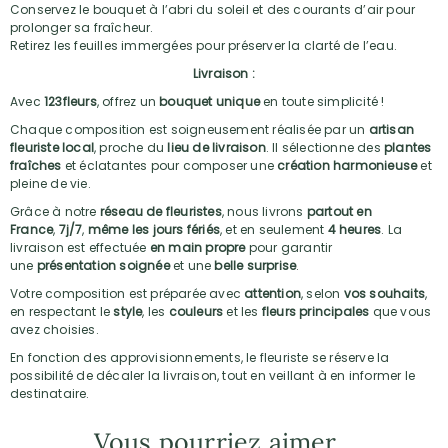
Conservez le bouquet à l’abri du soleil et des courants d’air pour
prolonger sa fraîcheur.
Retirez les feuilles immergées pour préserver la clarté de l’eau.
Livraison :
Avec
123fleurs
, offrez un
bouquet unique
en toute simplicité !
Chaque composition est soigneusement réalisée par un
artisan
fleuriste local
, proche du
lieu de livraison
. Il sélectionne des
plantes
fraîches
et éclatantes pour composer une
création harmonieuse
et
pleine de vie.
Grâce à notre
réseau de fleuristes
, nous livrons
partout en
France
,
7j/7
,
même les jours fériés
, et en seulement
4 heures
. La
livraison est effectuée
en main propre
pour garantir
une
présentation soignée
et une
belle surprise
.
Votre composition est préparée avec
attention
, selon
vos souhaits
,
en respectant le
style
, les
couleurs
et les
fleurs principales
que vous
avez choisies.
En fonction des approvisionnements, le fleuriste se réserve la
possibilité de décaler la livraison, tout en veillant à en informer le
destinataire.
Vous pourriez aimer...