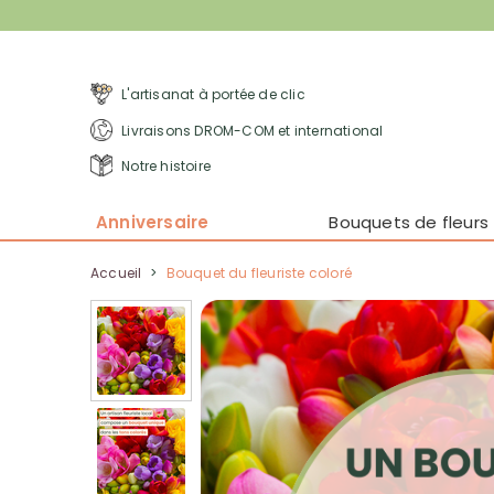
L'artisanat à portée de clic
Livraisons DROM-COM et international
Notre histoire
Anniversaire
Bouquets de fleurs
Accueil
>
Bouquet du fleuriste coloré