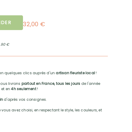
DER
32,00 €
2,90 €
n quelques clics auprès d'un
artisan fleuriste local
!
nous livrons
partout en France, tous les jours
de l'année
 et en
4h seulement
!
oin
d'après vos consignes.
vous avez choisi, en respectant le style, les couleurs, et