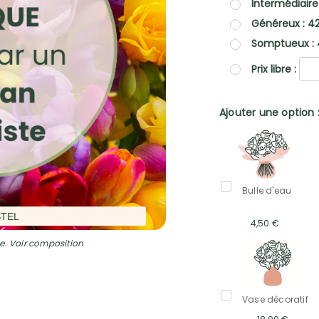
Intermédiaire
Généreux : 4
Somptueux : 
Prix libre :
Ajouter une option 
Bulle d'eau
STEL
4,50 €
e. Voir composition
Vase décoratif