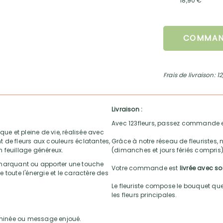
18,90 €
COMMAN
Frais de livraison: 1
Livraison :
Avec 123fleurs, passez commande e
que et pleine de vie, réalisée avec
nt de fleurs aux couleurs éclatantes,
Grâce à notre réseau de fleuristes, 
 feuillage généreux.
(dimanches et jours fériés compris)
 marquant ou apporter une touche
Votre commande est
livrée avec s
 toute l'énergie et le caractère des
Le fleuriste compose le bouquet que 
les fleurs principales.
taminée ou message enjoué.