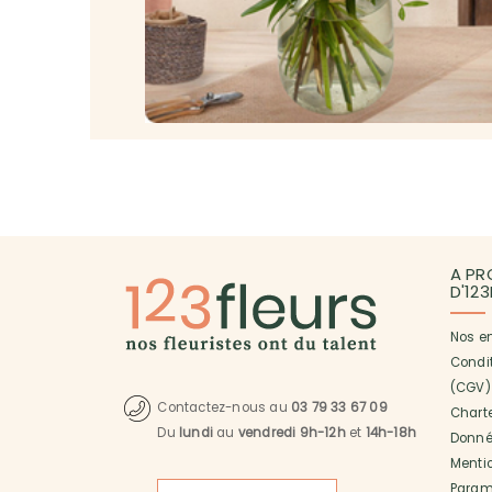
A PR
D'12
Nos e
Condi
(CGV)
Contactez-nous au
03 79 33 67 09
Charte
Du
lundi
au
vendredi 9h-12h
et
14h-18h
Donné
Menti
Paramé