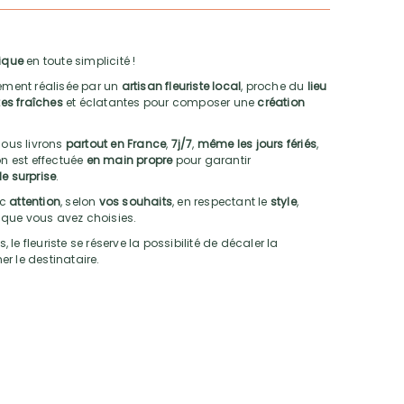
ique
en toute simplicité !
ment réalisée par un
artisan fleuriste local
, proche du
lieu
es fraîches
et éclatantes pour composer une
création
nous livrons
partout en France
,
7j/7
,
même les jours fériés
,
son est effectuée
en main propre
pour garantir
le surprise
.
ec
attention
, selon
vos souhaits
, en respectant le
style
,
que vous avez choisies.
e fleuriste se réserve la possibilité de décaler la
mer le destinataire.