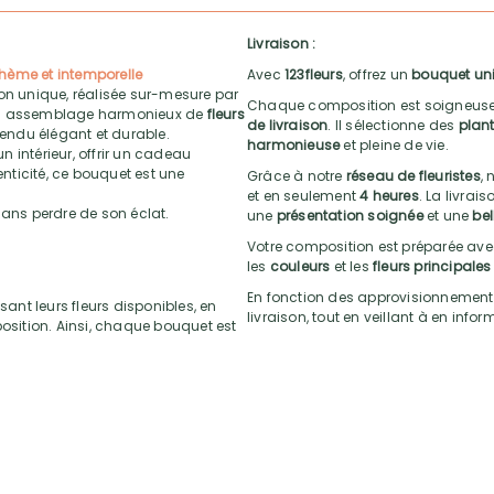
Livraison :
hème et intemporelle
Avec
123fleurs
, offrez un
bouquet un
on unique, réalisée sur-mesure par
Chaque composition est soigneuse
 un assemblage harmonieux de
fleurs
de livraison
. Il sélectionne des
plant
 rendu élégant et durable.
harmonieuse
et pleine de vie.
 intérieur, offrir un cadeau
nticité, ce bouquet est une
Grâce à notre
réseau de fleuristes
, 
et en seulement
4 heures
. La livrai
sans perdre de son éclat.
une
présentation soignée
et une
bel
Votre composition est préparée av
les
couleurs
et les
fleurs principales
En fonction des approvisionnements, l
sant leurs fleurs disponibles, en
livraison, tout en veillant à en infor
position. Ainsi, chaque bouquet est