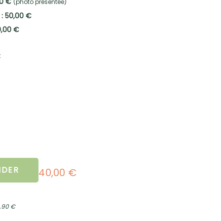
00 €
(photo présentée)
 : 50,00 €
0,00 €
:
DER
40,00 €
2,90 €