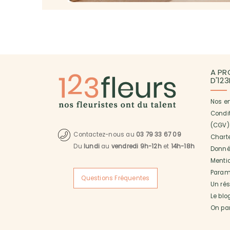
A PR
D'12
Nos e
Condi
(CGV)
Contactez-nous au
03 79 33 67 09
Charte
Du
lundi
au
vendredi 9h-12h
et
14h-18h
Donné
Menti
Paramé
Questions Fréquentes
Un ré
Le blo
On pa