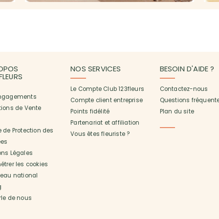
OPOS
NOS SERVICES
BESOIN D'AIDE ?
3FLEURS
Le Compte Club 123fleurs
Contactez-nous
ngagements
Compte client entreprise
Questions fréquent
tions de Vente
Points fidélité
Plan du site
Partenariat et affiliation
 de Protection des
Vous êtes fleuriste ?
es
ons Légales
trer les cookies
seau national
g
rle de nous