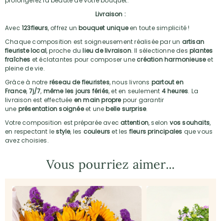
prolongerez la beauté de votre bouquet.
Livraison :
Avec
123fleurs
, offrez un
bouquet unique
en toute simplicité !
Chaque composition est soigneusement réalisée par un
artisan
fleuriste local
, proche du
lieu de livraison
. Il sélectionne des
plantes
fraîches
et éclatantes pour composer une
création harmonieuse
et
pleine de vie.
Grâce à notre
réseau de fleuristes
, nous livrons
partout en
France
,
7j/7
,
même les jours fériés
, et en seulement
4 heures
. La
livraison est effectuée
en main propre
pour garantir
une
présentation soignée
et une
belle surprise
.
Votre composition est préparée avec
attention
, selon
vos souhaits
,
en respectant le
style
, les
couleurs
et les
fleurs principales
que vous
avez choisies.
Vous pourriez aimer...