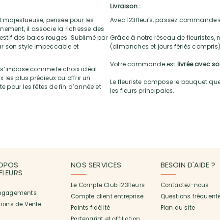
Livraison :
et majestueuse, pensée pour les
Avec 123fleurs, passez commande e
nement, il associe la richesse des
festif des baies rouges. Sublimé par
Grâce à notre réseau de fleuristes, 
par son style impeccable et
(dimanches et jours fériés compris)
Votre commande est
livrée avec s
s’impose comme le choix idéal
les plus précieux ou offrir un
Le fleuriste compose le bouquet que 
e pour les fêtes de fin d’année et
les fleurs principales.
OPOS
NOS SERVICES
BESOIN D'AIDE ?
3FLEURS
Le Compte Club 123fleurs
Contactez-nous
ngagements
Compte client entreprise
Questions fréquent
tions de Vente
Points fidélité
Plan du site
Partenariat et affiliation