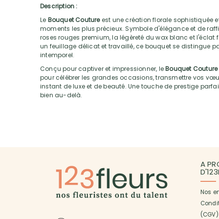
Description :
Le
Bouquet Couture
est une création florale sophistiquée 
moments les plus précieux. Symbole d'élégance et de raffi
roses rouges premium, la légèreté du wax blanc et l'éclat 
un feuillage délicat et travaillé, ce bouquet se distingue 
intemporel.
Conçu pour captiver et impressionner, le
Bouquet Couture
pour célébrer les grandes occasions, transmettre vos vœux 
instant de luxe et de beauté. Une touche de prestige parfait
bien au-delà.
A PR
D'12
Nos e
Condi
(CGV)