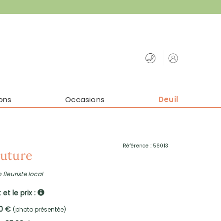
ons
Occasions
Deuil
Référence : 56013
uture
 fleuriste local
et le prix :
00 €
(photo présentée)