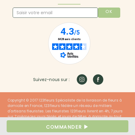
OK
Suivez-nous sur :
Copyright © 2017 123fleurs Spécialiste de la livraison de fleurs à
domicile en France, 123fleurs fédère un réseau de milliers
d'artisans fleuristes. Les fleuristes 123fleurs livrent en 4h, 7 jours
sur 7 même les jours fériés et jours de fêtes, à domicile ou tout
autre lieu dans la France entière. Nos fleuristes ont du talent et
COMMANDER
nos clients sont satisfaits !