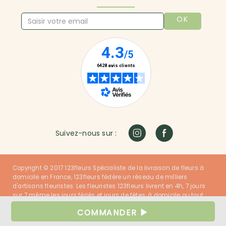
OK
Suivez-nous sur :
Copyright © 2017 123fleurs Spécialiste de la livraison de fleurs à
domicile en France, 123fleurs fédère un réseau de milliers
d'artisans fleuristes. Les fleuristes 123fleurs livrent en 4h, 7 jours
sur 7 même les jours fériés et jours de fêtes, à domicile ou tout
autre lieu dans la France entière. Nos fleuristes ont du talent et
COMMANDER
nos clients sont satisfaits !